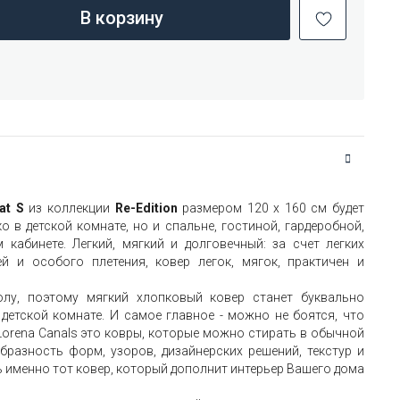
В корзину
Nat S
из коллекции
Re-Edition
размером 120 x 160 см будет
 в детской комнате, но и спальне, гостиной, гардеробной,
 кабинете. Легкий, мягкий и долговечный: за счет легких
й и особого плетения, ковер легок, мягок, практичен и
лу, поэтому мягкий хлопковый ковер станет буквально
етской комнате. И самое главное - можно не боятся, что
 Lorena Canals это ковры, которые можно стирать в обычной
разность форм, узоров, дизайнерских решений, текстур и
 именно тот ковер, который дополнит интерьер Вашего дома