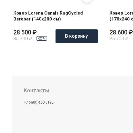
Ковер Lorena Canals RugCycled
Ковер Lore
Bereber (140x200 см)
(170x240 
28 500
₽
28 600
₽
В корзину
35 700
₽
35 700
₽
-20%
Контакты
+7 (499) 460-5195