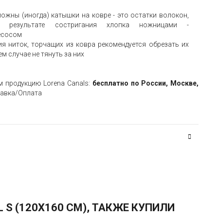
ожны (иногда) катышки на ковре - это остатки волокон,
в результате состригания хлопка ножницами -
есосом
я ниток, торчащих из ковра рекомендуется обрезать их
ем случае не тянуть за них
м продукцию Lorena Canals:
бесплатно по России, Москве,
тавка/Оплата
 S (120X160 СМ), ТАКЖЕ КУПИЛИ