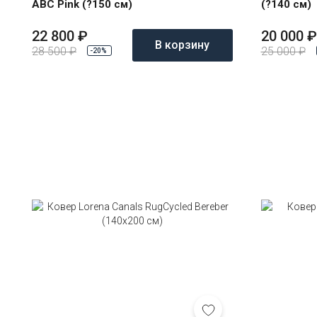
ABC Pink (?150 см)
(?140 см)
22 800
₽
20 000
₽
В корзину
28 500
₽
25 000
₽
-20%