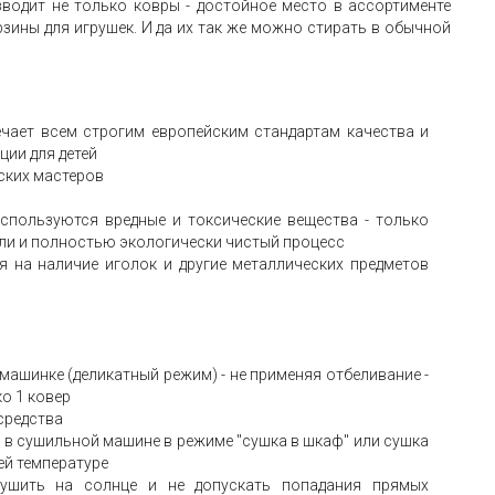
зводит не только ковры - достойное место в ассортименте
зины для игрушек. И да их так же можно стирать в обычной
ечает всем строгим европейским стандартам качества и
ции для детей
ских мастеров
используются вредные и токсические вещества - только
ли и полностью экологически чистый процесс
я на наличие иголок и другие металлических предметов
машинке (деликатный режим) - не применяя отбеливание -
о 1 ковер
средства
 в сушильной машине в режиме "сушка в шкаф" или сушка
ей температуре
сушить на солнце и не допускать попадания прямых