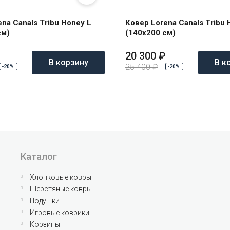
na Canals Tribu Honey L
Ковер Lorena Canals Tribu
см)
(140x200 см)
20 300
₽
В корзину
В к
25 400
₽
-20%
-20%
Каталог
Хлопковые ковры
Шерстяные ковры
Подушки
Игровые коврики
Корзины