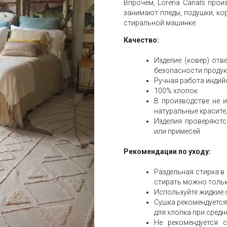
Впрочем, Lorena Canals прои
занимают пледы, подушки, кор
стиральной машинке.
Качество:
Изделие (ковер) отв
безопасности продук
Ручная работа индий
100% хлопок
В производстве не 
натуральные красите
Изделия проверяютс
или примесей
Рекомендации по уходу:
Раздельная стирка в 
стирать можно тольк
Используйте жидкие 
Сушка рекомендуется
для хлопка при средн
Не рекомендуется 