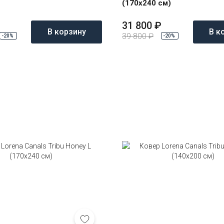
(170x240 см)
31 800
₽
В корзину
В к
39 800
₽
-20%
-20%