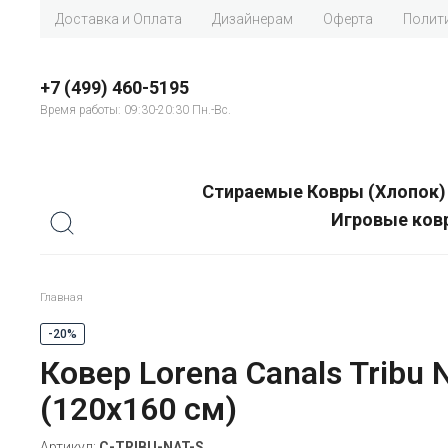
Доставка и Оплата
Дизайнерам
Оферта
Полит
+7 (499) 460-5195
Время работы: 09:30-20:30 Пн.-Вc.
Стираемые Ковры (Хлопок)
Игровые ков
Главная
-20%
Ковер Lorena Canals Tribu N
(120x160 см)
Артикул:
C-TRIBU-NAT-S