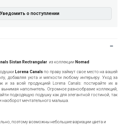
Уведомить о поступлении
anals
Sistan Rectrangular
из коллекции
Nomad
подушки
Lorena Canals
по праву займут свое место на вашей
олу, добавляя уюта и мягкости любому интерьеру. Уход за
к и за всей продукцией Lorena Canals: постирайте их в
 вынимая наполнитель. Огромное разнообразие коллекций,
айти подходящую подушку как для элегантной гостиной, так
ли наоборот мечтательного малыша.
ально, поэтому возможны небольшие вариации цвета и