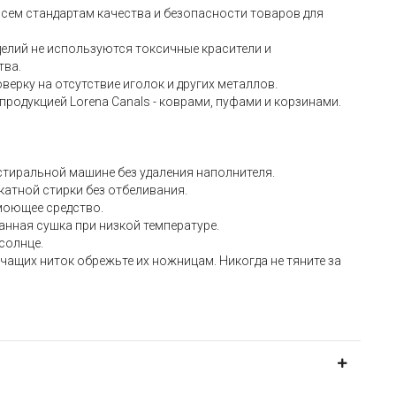
всем стандартам качества и безопасности товаров для
делий не используются токсичные красители и
тва.
верку на отсутствие иголок и других металлов.
продукцией Lorena Canals - коврами, пуфами и корзинами.
 стиральной машине без удаления наполнителя.
катной стирки без отбеливания.
моющее средство.
анная сушка при низкой температуре.
 солнце.
чащих ниток обрежьте их ножницам. Никогда не тяните за