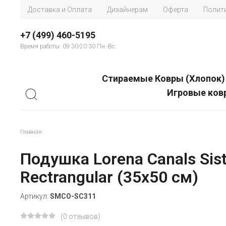
Доставка и Оплата
Дизайнерам
Оферта
Полит
+7 (499) 460-5195
Время работы: 09:30-20:30 Пн.-Вc.
Стираемые Ковры (Хлопок)
Игровые ков
Главная
Подушка Lorena Canals Sis
Rectrangular (35x50 см)
Артикул:
SMCO-SC311
(0 отзывов)