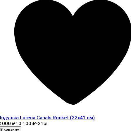
Подушка Lorena Canals Rocket (22x41 см)
8 000
₽
10 100
₽
-21%
В корзину