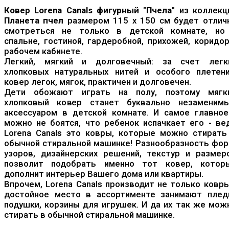
Ковер Lorena Canals фигурный "Пчела"
из коллекц
Планета пчел
размером 115 x 150 см будет отлич
смотреться не только в детской комнате, но
спальне, гостиной, гардеробной, прихожей, коридор
рабочем кабинете.
Легкий, мягкий и долговечный: за счет легк
хлопковых натуральных нитей и особого плетени
ковер легок, мягок, практичен и долговечен.
Дети обожают играть на полу, поэтому мягк
хлопковый ковер станет буквально незаменим
аксессуаром в детской комнате. И самое главное
можно не боятся, что ребенок испачкает его - ве
Lorena Canals это ковры, которые можно стирать
обычной стиральной машинке! Разнообразность фор
узоров, дизайнерских решений, текстур и размер
позволит подобрать именно тот ковер, котор
дополнит интерьер Вашего дома или квартиры.
Впрочем, Lorena Canals производит не только ковры
достойное место в ассортименте занимают плед
подушки, корзины для игрушек. И да их так же мож
стирать в обычной стиральной машинке.