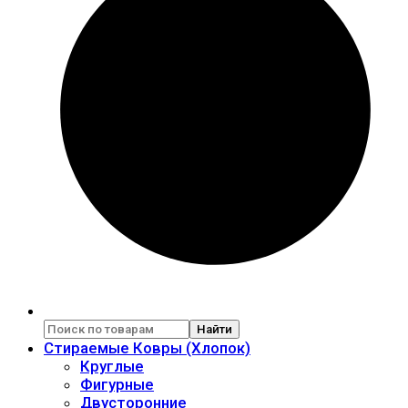
Найти
Стираемые Ковры (Хлопок)
Круглые
Фигурные
Двусторонние