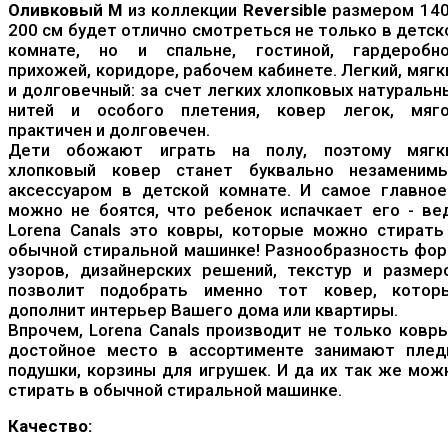
Оливковый M
из коллекции
Reversible
размером 140
200 см будет отлично смотреться не только в детск
комнате, но и спальне, гостиной, гардеробно
прихожей, коридоре, рабочем кабинете. Легкий, мягк
и долговечный: за счет легких хлопковых натуральн
нитей и особого плетения, ковер легок, мяго
практичен и долговечен.
Дети обожают играть на полу, поэтому мягк
хлопковый ковер станет буквально незаменим
аксессуаром в детской комнате. И самое главное
можно не боятся, что ребенок испачкает его - ве
Lorena Canals это ковры, которые можно стирать
обычной стиральной машинке! Разнообразность фор
узоров, дизайнерских решений, текстур и размер
позволит подобрать именно тот ковер, котор
дополнит интерьер Вашего дома или квартиры.
Впрочем, Lorena Canals производит не только ковры
достойное место в ассортименте занимают плед
подушки, корзины для игрушек. И да их так же мож
стирать в обычной стиральной машинке.
Качество: