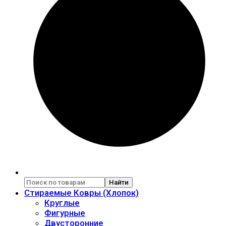
Найти
Стираемые Ковры (Хлопок)
Круглые
Фигурные
Двусторонние